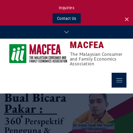
Inquiries
Contact Us
Skip
to
MACFEA
content
The Malaysian Consumer
and Family Economics
Association
Menu