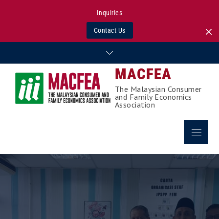
Inquiries
Contact Us
Skip
to
MACFEA
content
The Malaysian Consumer
and Family Economics
Association
Menu